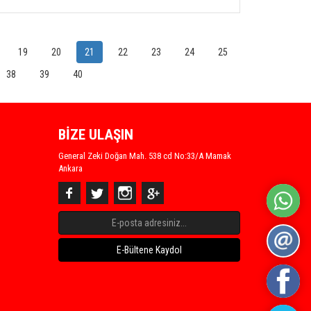
19
20
21
22
23
24
25
38
39
40
BİZE ULAŞIN
General Zeki Doğan Mah. 538 cd No:33/A Mamak
Ankara