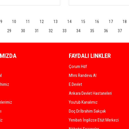
9
10
11
12
13
14
15
16
17
18
29
30
31
32
33
34
35
36
37
IMIZDA
FAYDALI LINKLER
Çorum Hdf
al
Mhrs Randevu Al
ihimiz
E.Devlet
Ankara Devlet Hastaneleri
lerimiz
Youtub Kanalımız
ı
Doç.Dr.İbrahim Sakçak
iz
Yenibatı İngilizce Etüt Merkezi