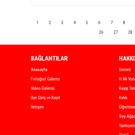
1
2
3
4
5
6
7
8
26
27
28
BAĞLANTILAR
HAKK
Anasayfa
Dernek
Fotoğraf Galerisi
H.Ali Vur
Video Galerisi
Kayıp Tar
Üye Giriş ve Kayıt
Kvkk
İletişim
Öğretmen
Soy Ağac
Tarihçem