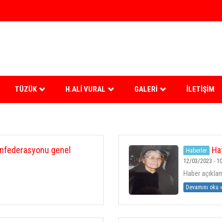
TÜZÜK
H.ALI VURAL
GALERI
İLETIŞIM
onfederasyonu genel
Hat
Haberler
12/03/2023 - 10
Haber açıklama
Devamını oku 