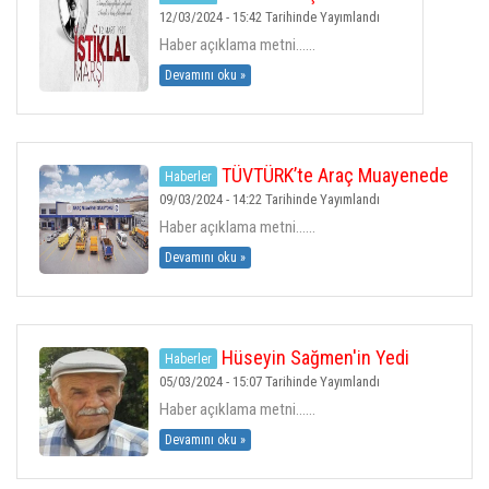
H.ALI VURAL
12/03/2024 - 15:42 Tarihinde Yayımlandı
Haber açıklama metni......
GALERI
Devamını oku »
İLETIŞIM
TÜVTÜRK’te Araç Muayenede
Haberler
ESNAFLAR
yeni dönem!
09/03/2024 - 14:22 Tarihinde Yayımlandı
Haber açıklama metni......
ÇORUM HABER
Devamını oku »
Hüseyin Sağmen'in Yedi
Haberler
Lokması verilecektir.
05/03/2024 - 15:07 Tarihinde Yayımlandı
Haber açıklama metni......
Devamını oku »