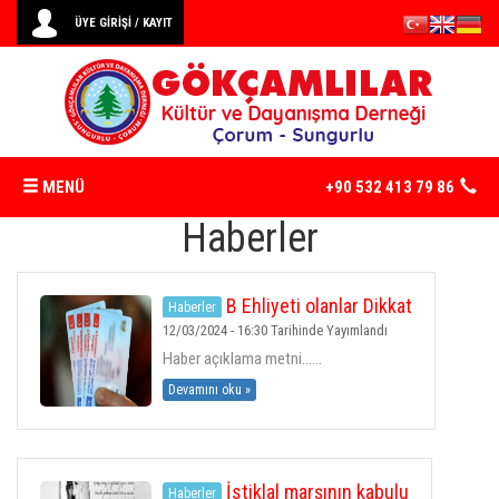
ÜYE GİRİŞİ / KAYIT
MENÜ
+90 532 413 79 86
Haberler
ANASAYFA
B Ehliyeti olanlar Dikkat
Haberler
DERNEK
12/03/2024 - 16:30 Tarihinde Yayımlandı
Haber açıklama metni......
TARIHÇEMIZ
Devamını oku »
TÜZÜK
İstiklal marşının kabulu
Haberler