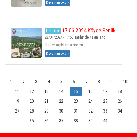
Devamını oku »
17.06.2024 Köyde Şenlik
Haberler
22/01/2024 - 17:56 Tarihinde Yayımlandı
Haber açıklama metni......
Devamını oku »
1
2
3
4
5
6
7
8
9
10
11
12
13
14
15
16
17
18
19
20
21
22
23
24
25
26
27
28
29
30
31
32
33
34
35
36
37
38
39
40