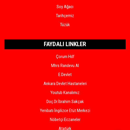
Soy Ağacı
Tarihçemiz
Tüzük
FAYDALI LINKLER
Çorum Hdf
Mhrs Randevu Al
E.Devlet
Ankara Devlet Hastaneleri
Youtub Kanalımız
Doç.Dr.İbrahim Sakçak
Yenibatı İngilizce Etüt Merkezi
Nöbetçi Eczaneler
Atatürk