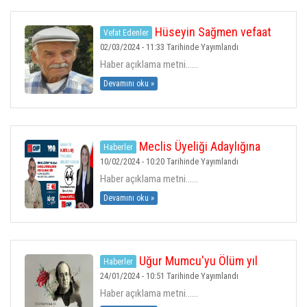
Hüseyin Sağmen vefaat
Vefat Edenler
Etmiştir
02/03/2024 - 11:33 Tarihinde Yayımlandı
Haber açıklama metni......
Devamını oku »
Meclis Üyeliği Adaylığına
Haberler
Destek
10/02/2024 - 10:20 Tarihinde Yayımlandı
Haber açıklama metni......
Devamını oku »
Uğur Mumcu'yu Ölüm yıl
Haberler
Dönümünde Anıyoruz.
24/01/2024 - 10:51 Tarihinde Yayımlandı
Haber açıklama metni......