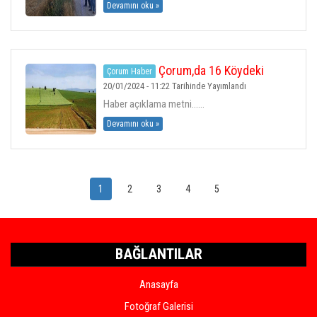
Devamını oku »
Çorum,da 16 Köydeki
Çorum Haber
Hazine Arazileri Satışa çıkarılıyor
20/01/2024 - 11:22 Tarihinde Yayımlandı
Haber açıklama metni......
Devamını oku »
1
2
3
4
5
BAĞLANTILAR
Anasayfa
Fotoğraf Galerisi