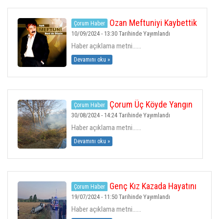
Ozan Meftuniyi Kaybettik
Çorum Haber
10/09/2024 - 13:30 Tarihinde Yayımlandı
Haber açıklama metni......
Devamını oku »
Çorum Üç Köyde Yangın
Çorum Haber
30/08/2024 - 14:24 Tarihinde Yayımlandı
Haber açıklama metni......
Devamını oku »
Genç Kız Kazada Hayatını
Çorum Haber
Kaybetti
19/07/2024 - 11:50 Tarihinde Yayımlandı
Haber açıklama metni......