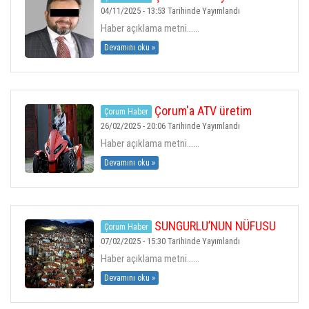
H.ALI VURAL
Zimmetine Para Geçirme
04/11/2025 - 13:53 Tarihinde Yayımlandı
Haber açıklama metni......
GALERI
Devamını oku »
İLETIŞIM
Çorum'a ATV üretim
Çorum Haber
ESNAFLAR
merkezi kuracak
26/02/2025 - 20:06 Tarihinde Yayımlandı
Haber açıklama metni......
ÇORUM HABER
Devamını oku »
SUNGURLU’NUN NÜFUSU
Çorum Haber
48 BİN 844 OLDU
07/02/2025 - 15:30 Tarihinde Yayımlandı
Haber açıklama metni......
Devamını oku »