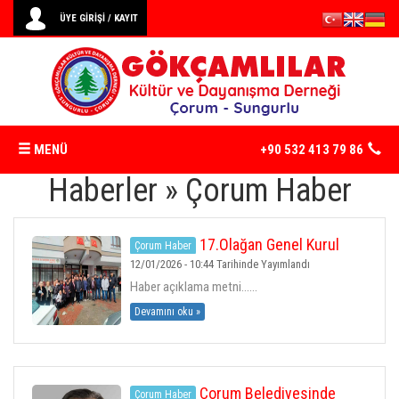
ÜYE GİRİŞİ / KAYIT
MENÜ
+90 532 413 79 86
Haberler » Çorum Haber
ANASAYFA
17.Olağan Genel Kurul
Çorum Haber
DERNEK
Sonuç Bilidirimi
12/01/2026 - 10:44 Tarihinde Yayımlandı
Haber açıklama metni......
TARIHÇEMIZ
Devamını oku »
TÜZÜK
Çorum Belediyesinde
Çorum Haber