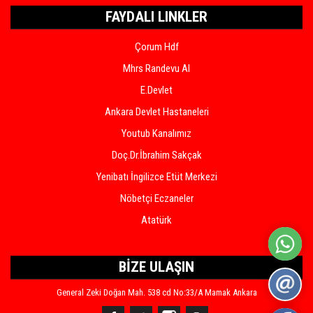
FAYDALI LINKLER
Çorum Hdf
Mhrs Randevu Al
E.Devlet
Ankara Devlet Hastaneleri
Youtub Kanalımız
Doç.Dr.İbrahim Sakçak
Yenibatı İngilizce Etüt Merkezi
Nöbetçi Eczaneler
Atatürk
BİZE ULAŞIN
General Zeki Doğan Mah. 538 cd No:33/A Mamak Ankara