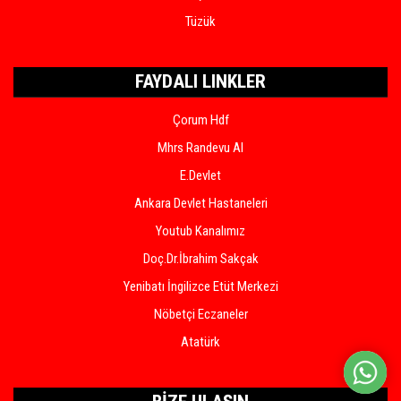
Tüzük
FAYDALI LINKLER
Çorum Hdf
Mhrs Randevu Al
E.Devlet
Ankara Devlet Hastaneleri
Youtub Kanalımız
Doç.Dr.İbrahim Sakçak
Yenibatı İngilizce Etüt Merkezi
Nöbetçi Eczaneler
Atatürk