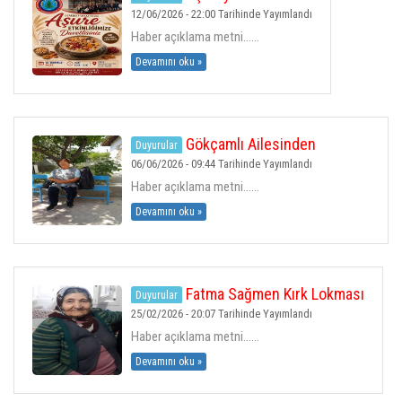
H.ALI VURAL
12/06/2026 - 22:00 Tarihinde Yayımlandı
Haber açıklama metni......
GALERI
Devamını oku »
İLETIŞIM
Gökçamlı Ailesinden
Duyurular
ESNAFLAR
Derneğimize Anlamlı Bağış
06/06/2026 - 09:44 Tarihinde Yayımlandı
Haber açıklama metni......
ÇORUM HABER
Devamını oku »
Fatma Sağmen Kırk Lokması
Duyurular
25/02/2026 - 20:07 Tarihinde Yayımlandı
Haber açıklama metni......
Devamını oku »