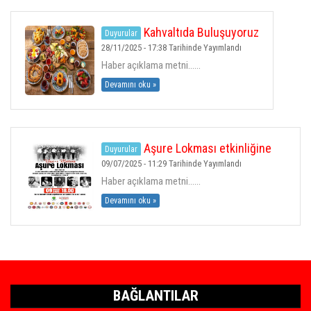
Kahvaltıda Buluşuyoruz
Duyurular
28/11/2025 - 17:38 Tarihinde Yayımlandı
Haber açıklama metni......
Devamını oku »
Aşure Lokması etkinliğine
Duyurular
Davet.
09/07/2025 - 11:29 Tarihinde Yayımlandı
Haber açıklama metni......
Devamını oku »
BAĞLANTILAR