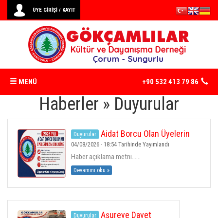
ÜYE GİRİŞİ / KAYIT
MENÜ
+90 532 413 79 86
Haberler » Duyurular
ANASAYFA
Aidat Borcu Olan Üyelerin
Duyurular
DERNEK
Dikkatine
04/08/2026 - 18:54 Tarihinde Yayımlandı
Haber açıklama metni......
TARIHÇEMIZ
Devamını oku »
TÜZÜK
Aşureye Davet
Duyurular