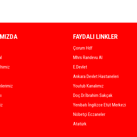
IMIZDA
FAYDALI LINKLER
Çorum Hdf
al
Mhrs Randevu Al
ihimiz
E.Devlet
Ankara Devlet Hastaneleri
lerimiz
Youtub Kanalımız
ı
Doç.Dr.İbrahim Sakçak
iz
Yenibatı İngilizce Etüt Merkezi
Nöbetçi Eczaneler
Atatürk