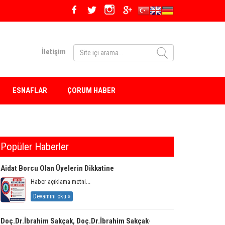
İletişim
ESNAFLAR
ÇORUM HABER
Popüler Haberler
Aidat Borcu Olan Üyelerin Dikkatine
Haber açıklama metni...
Devamını oku »
Doç.Dr.İbrahim Sakçak, Doç.Dr.İbrahim Sakçak·