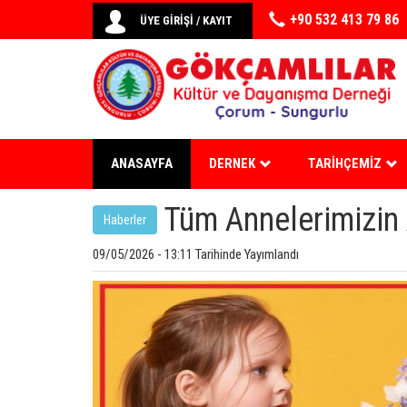
+90 532 413 79 86
ÜYE GİRİŞİ / KAYIT
ANASAYFA
DERNEK
TARIHÇEMIZ
Tüm Annelerimizin 
Haberler
09/05/2026 - 13:11 Tarihinde Yayımlandı