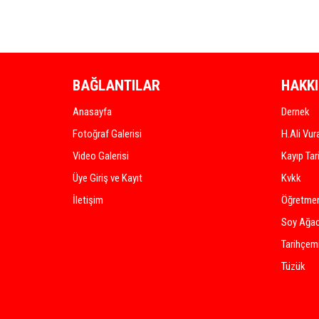
BAĞLANTILAR
HAKK
Anasayfa
Dernek
Fotoğraf Galerisi
H.Ali Vur
Video Galerisi
Kayıp Tar
Üye Giriş ve Kayıt
Kvkk
İletişim
Öğretmen
Soy Ağac
Tarihçem
Tüzük