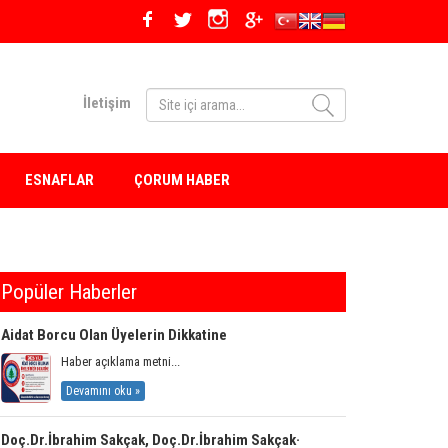
İletişim
ESNAFLAR
ÇORUM HABER
Popüler Haberler
Aidat Borcu Olan Üyelerin Dikkatine
Haber açıklama metni...
Devamını oku »
Doç.Dr.İbrahim Sakçak, Doç.Dr.İbrahim Sakçak·