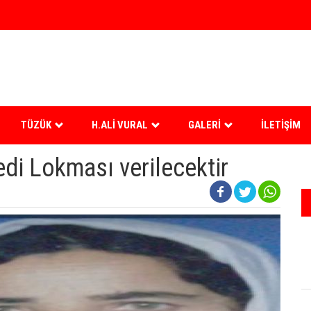
TÜZÜK
H.ALI VURAL
GALERI
İLETIŞIM
di Lokması verilecektir