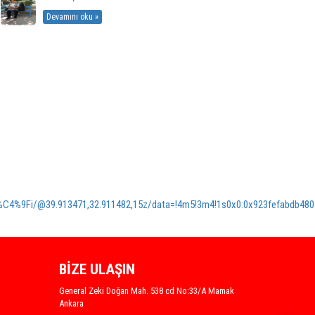
Devamını oku »
i/@39.913471,32.911482,15z/data=!4m5!3m4!1s0x0:0x923fefabdb4807b
BİZE ULAŞIN
General Zeki Doğan Mah. 538 cd No:33/A Mamak
Ankara