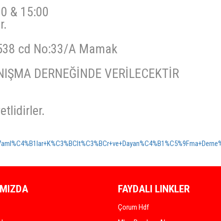
0 & 15:00
r.
 538 cd No:33/A Mamak
NIŞMA DERNEĞİNDE VERİLECEKTİR
lidirler.
ml%C4%B1lar+K%C3%BClt%C3%BCr+ve+Dayan%C4%B1%C5%9Fma+Derne%C4%9F
IMIZDA
FAYDALI LINKLER
Çorum Hdf