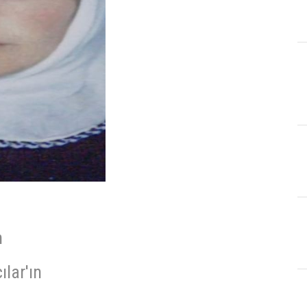
n
lar'ın